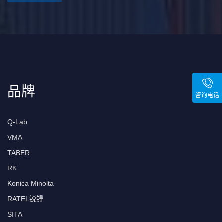
品牌
咨询电话
Q-Lab
VMA
TABER
RK
Konica Minolta
RATEL锐锝
SITA