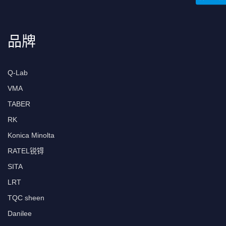
品牌
Q-Lab
VMA
TABER
RK
Konica Minolta
RATEL锐锝
SITA
LRT
TQC sheen
Danilee