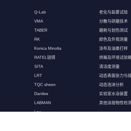
Q-Lab
老化与盐雾试验
VMA
分散与研磨技术
TABER
磨耗与划伤测试
RK
颜色及外观测量
Konica Minolta
涂布及油墨打样
RATEL锐锝
烘箱及环境试验
SITA
清洁度测量
LRT
动态表面张力与
TQC sheen
动态泡沫分析
Danilee
实验室水浴装置
LABMAN
其他涂层物性检
Lau
RDS