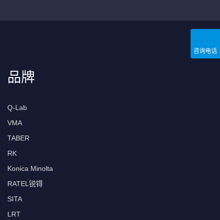
咨询电话
品牌
Q-Lab
VMA
TABER
RK
Konica Minolta
RATEL锐锝
SITA
LRT