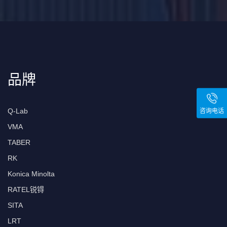
品牌
Q-Lab
咨询电话
VMA
TABER
RK
Konica Minolta
RATEL锐锝
SITA
LRT