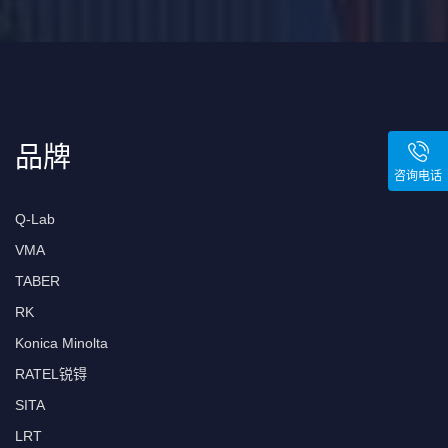
品牌
咨询电话
Q-Lab
VMA
TABER
RK
Konica Minolta
RATEL锐锝
SITA
LRT