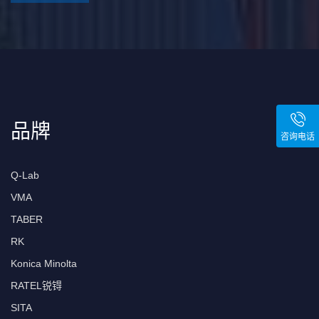
品牌
咨询电话
Q-Lab
VMA
TABER
RK
Konica Minolta
RATEL锐锝
SITA