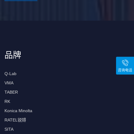
品牌
咨询电话
Q-Lab
VMA
TABER
RK
Konica Minolta
RATEL锐锝
SITA