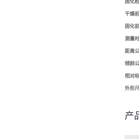
固化粉
干燥前
固化前
测量时
距离公
倾斜公
相对标
外形尺
产