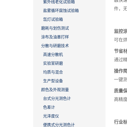
触快
紫外线老化试验箱
件，
盐雾循环腐蚀试验箱
氙灯试验箱
磨耗与划伤测试
监控
涂布及油墨打样
可在
分散与研磨技术
节省
高速分散机
通过
实验室研磨
操作
均质与混合
一键
生产型设备
颜色及外观测量
质量
台式分光测色计
高精
色差计
光泽度仪
行业
便携式分光测色计