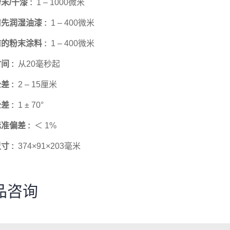
末/干漆 :
1 – 1000微米
先润湿油漆 :
1 – 400微米
的粉末涂料 :
1 – 400微米
间 :
从20毫秒起
差 :
2 – 15厘米
差 :
1 ± 70°
准偏差 :
＜ 1%
寸 :
374×91×203毫米
品咨询