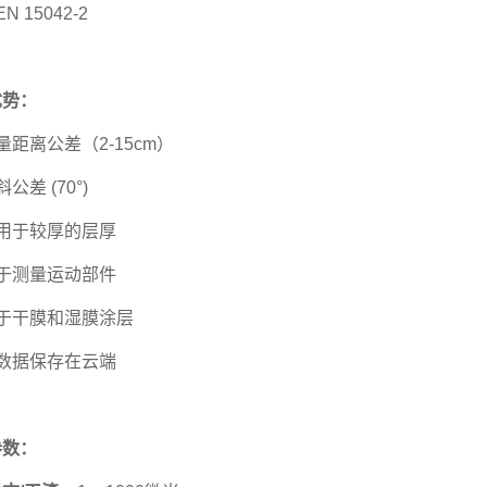
 EN 15042-2
优势：
测量距离公差（2-15cm）
斜公差 (70°)
适用于较厚的层厚
用于测量运动部件
用于干膜和湿膜涂层
量数据保存在云端
参数：