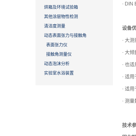
· DIN
烘箱及环境试验箱
其他涂层物性检测
清洁度测量
设备
动态表面张力与接触角
· 大
表面张力仪
· 大倾
接触角测量仪
动态泡沫分析
· 也
实验室水浴装置
· 适
· 适
· 测
技术