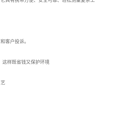
。它具有携带方便、安全可靠、轻松测量复杂工
废和客户投诉。
。这样既省钱又保护环境
工艺