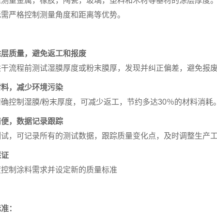
速测量金属，橡胶，陶瓷，玻璃，塑料和木材等基材的涂层厚度
无需严格控制测量角度和距离等优势。
涂层质量，避免返工和报废
烘干流程前测试湿膜厚度或粉末膜厚，发现并纠正偏差，避免报
材料，减少环境污染
精确控制湿膜/粉末厚度，可减少返工，节约多达30％的材料消耗
简便，数据记录跟踪
测试，可记录所有的测试数据，跟踪质量变化点，及时调整生产
保证
度控制涂料需求并设定新的质量标准
标准：