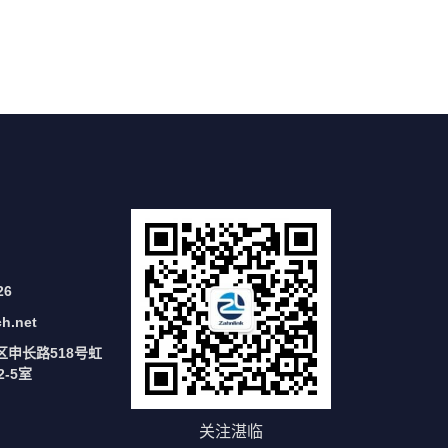
26
ch.net
区申长路518号虹
-5室
关注湛临