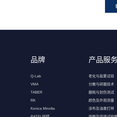
品牌
产品服
Q-Lab
老化与盐雾试验
VMA
分散与研磨技术
TABER
磨耗与划伤测试
RK
颜色及外观测量
Konica Minolta
涂布及油墨打样
RATEL锐锝
烘箱及环境试验