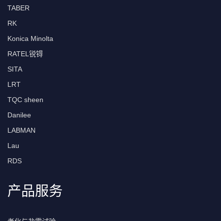
TABER
RK
Konica Minolta
RATEL锐锝
SITA
LRT
TQC sheen
Danilee
LABMAN
Lau
RDS
产品服务