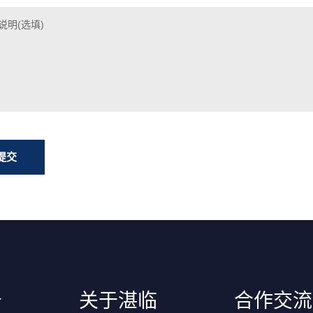
务
关于湛临
合作交流