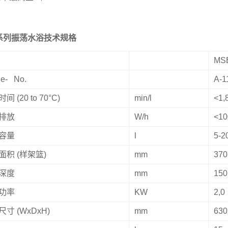
系列振荡水浴技术规格
MS
cle- No.
A-1
时间
(20 to 70°C)
min/l
<1,
排放
W/h
<10
容量
l
5-2
面积
(
样架篮
)
mm
370
深度
mm
150
功率
KW
2,0
尺寸
(WxDxH)
mm
630