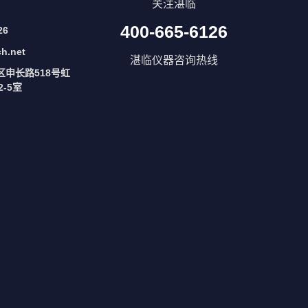
关注湛临
400-665-6126
26
ch.net
湛临仪器咨询热线
区申长路518号虹
-5室