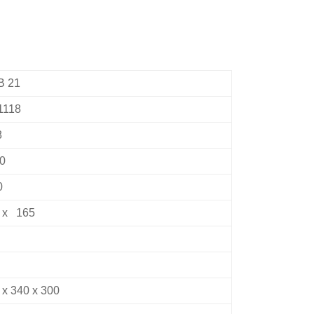
B 21
1118
8
0
0
 x 165
 x 340 x 300