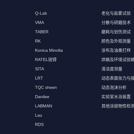
Q-Lab
老化与盐雾试验
VMA
分散与研磨技术
TABER
磨耗与划伤测试
RK
颜色及外观测量
Konica Minolta
涂布及油墨打样
RATEL锐锝
烘箱及环境试验
SITA
清洁度测量
LRT
动态表面张力与
TQC sheen
动态泡沫分析
Danilee
实验室水浴装置
LABMAN
其他涂层物性检
Lau
RDS