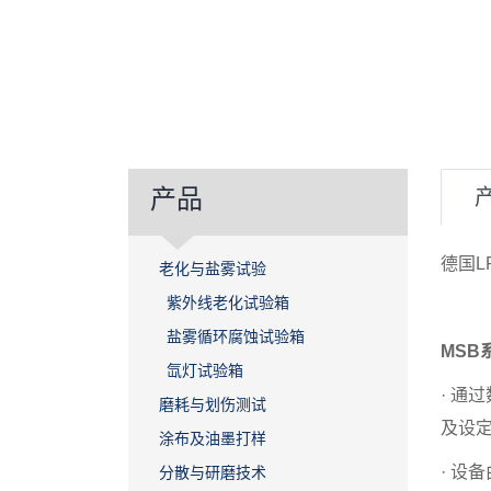
产品
德国
老化与盐雾试验
紫外线老化试验箱
盐雾循环腐蚀试验箱
MSB
氙灯试验箱
· 通
磨耗与划伤测试
及设
涂布及油墨打样
· 设
分散与研磨技术