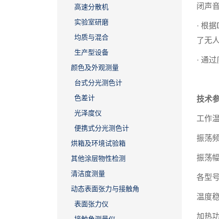
闭声
高速分散机
实验室研磨
· 根
均质与混合
了无
生产型设备
· 通
颜色及外观测量
台式分光测色计
色差计
技术
光泽度仪
工作温度
便携式分光测色计
振荡频
烘箱及环境试验箱
振荡幅
其他涂层物性检测
清洁度测量
各型号容
动态表面张力与接触角
温度稳定
表面张力仪
加热功