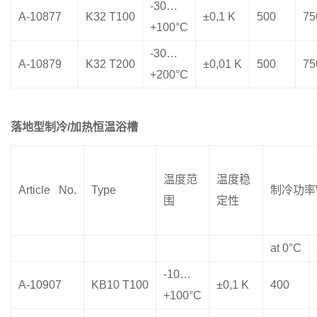
-30…
A-10877
K32 T100
±0,1 K
500
75
+100°C
-30…
A-10879
K32 T200
±0,01 K
500
75
+200°C
落地型
制冷
/
加热恒温浴槽
温度范
温度稳
Article No.
Type
制冷功率
围
定性
at 0°C
-10…
A-10907
KB10 T100
±0,1 K
400
+100°C