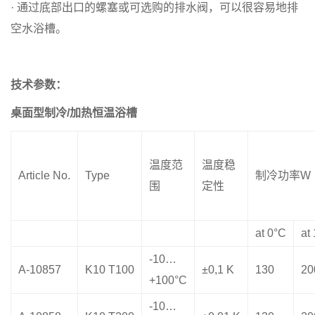
· 通过底部出口的螺塞或可选购的排水阀，可以很容易地排
空水浴槽。
技术参数：
桌面型
制冷
/
加热恒温浴槽
温度范
温度稳
Article No.
Type
制冷功率
W
围
定性
at 0°C
at
-10…
A-10857
K10 T100
±0,1 K
130
20
+100°C
-10…