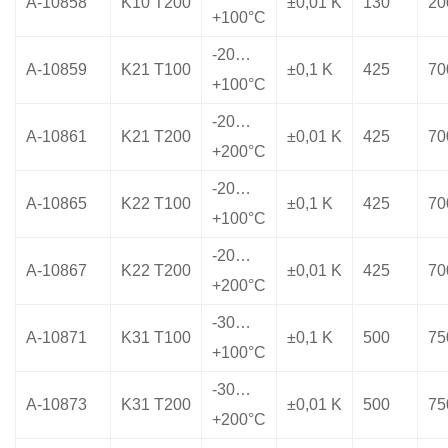
A-10858
K10 T200
±0,01 K
130
20
+100°C
-20…
A-10859
K21 T100
±0,1 K
425
70
+100°C
-20…
A-10861
K21 T200
±0,01 K
425
70
+200°C
-20…
A-10865
K22 T100
±0,1 K
425
70
+100°C
-20…
A-10867
K22 T200
±0,01 K
425
70
+200°C
-30…
A-10871
K31 T100
±0,1 K
500
75
+100°C
-30…
A-10873
K31 T200
±0,01 K
500
75
+200°C