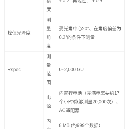
精
± 0.2 再现性： ± 0.5
度
测
量
受光角中心20°、在角度偏差为
峰值光泽度
角
0.2°的条件下测量
度
测
量
Rspec
0~2,000 GU
范
围
内置锂电池（充满电需要约17
电
个小时/能够测量20,000次）、
源
AC适配器
内
8 MB (约999个数据）