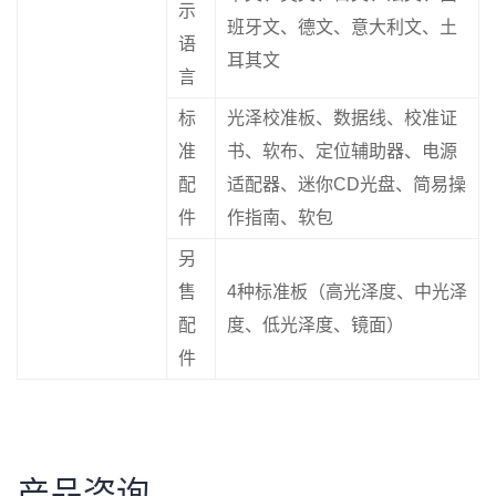
示
班牙文、德文、意大利文、土
语
耳其文
言
标
光泽校准板、数据线、校准证
准
书、软布、定位辅助器、电源
配
适配器、迷你CD光盘、简易操
件
作指南、软包
另
售
4种标准板（高光泽度、中光泽
配
度、低光泽度、镜面）
件
产品咨询