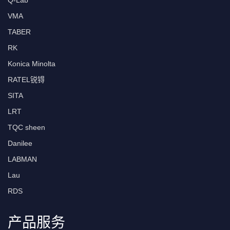
Q-Lab
VMA
TABER
RK
Konica Minolta
RATEL锐锝
SITA
LRT
TQC sheen
Danilee
LABMAN
Lau
RDS
产品服务