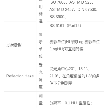
ISO 7668、ASTM D 523、
用
ASTM D 2457、DIN 67530、
标
BS 3900、
准
BS 6161（Part12）
显
示
雾影单位(HU)或Log 雾影单位
反射雾影
单
(LogHU)可互相转换
位
受
受光角中心20°、18.1°、
光
Reflection Haze
21.9°、在角度偏差为1.8°的条
角
件下分别测量
度
测
量
分辨率：0.1 HU 重复性：