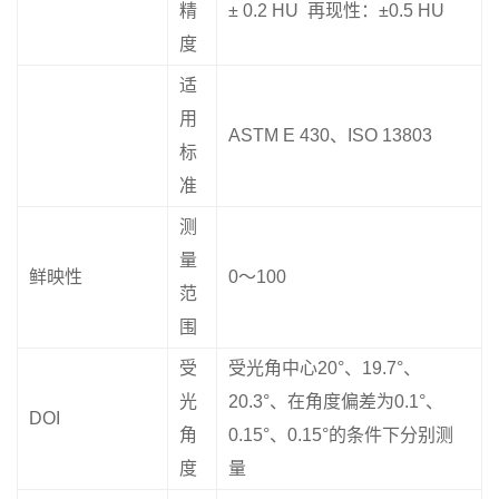
精
± 0.2 HU 再现性：±0.5 HU
度
适
用
ASTM E 430、ISO 13803
标
准
测
量
鲜映性
0〜100
范
围
受
受光角中心20°、19.7°、
光
20.3°、在角度偏差为0.1°、
DOI
角
0.15°、0.15°的条件下分别测
度
量