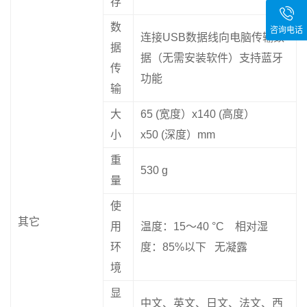
存
数
咨询电话
连接USB数据线向电脑传输数
据
据（无需安装软件）支持蓝牙
传
功能
输
大
65 (宽度）x140 (高度）
小
x50 (深度）mm
重
530 g
量
使
其它
用
温度：15〜40 °C 相对湿
环
度：85%以下 无凝露
境
显
中文、英文、日文、法文、西