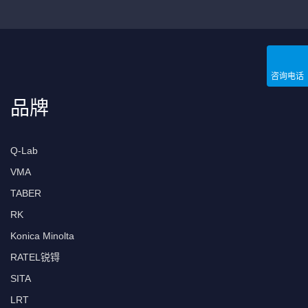
咨询电话
品牌
Q-Lab
VMA
TABER
RK
Konica Minolta
RATEL锐锝
SITA
LRT