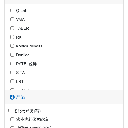
Q-Lab
VMA
TABER
RK
Konica Minolta
Danilee
RATEL锐锝
SITA
LRT
TQC sheen
产品
Lau
DeFelsko
老化与盐雾试验
LABMAN
紫外线老化试验箱
Gravelometer