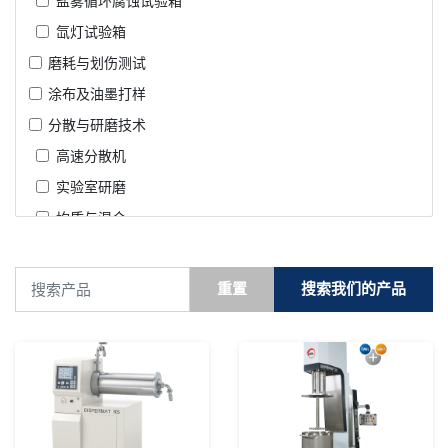
盐雾循环腐蚀试验箱
RDS
氙灯试验箱
LENETA
磨耗与划伤测试
涂布及油墨打样
分散与研磨技术
高速分散机
实验室研磨
均质与混合
生产型设备
颜色及外观测量
重置
搜索我们的产品
台式分光测色计
色差计
RS系列卧式砂磨机
光泽度仪
SC系列生产型分散
德国VMA公司RS系列式
机
便携式分光测色计
砂磨机设计紧凑便于使用
和安全地运行及拆装。另
德国VMA公司的
烘箱及环境试验箱
外，研磨过程中产生的热