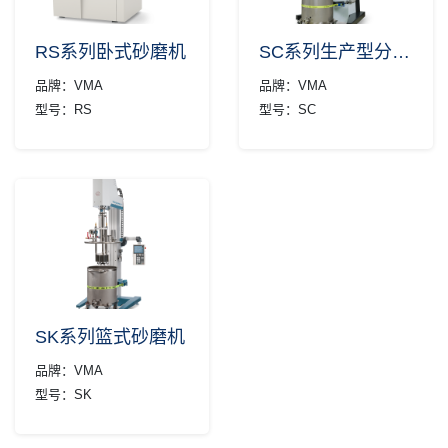
DISPERMAT SC系列生产
将通过研磨轴的快速冷却,
其他涂层物性检测
型分散机，是一台多用途
这对于热敏感材料的研磨
生产型分散设备，产品量
清洁度测量
RS系列卧式砂磨机
SC系列生产型分散机
分散尤其重要。设备具有
为35-1800升。设备可以按
高效率、超精细、连续工
ATEX防爆设计，也可搭
动态表面张力与接触角
品牌：
VMA
品牌：
VMA
作、低死角、污染少的特
载真空、刮刀、篮式砂磨
型号：
RS
型号：
SC
表面张力仪
点，适合分散研磨粘度高
装置。
而粒度要求细的物料。
接触角测量仪
动态泡沫分析
实验室水浴装置
SK系列篮式砂磨机
德国VMA公司的
TORUSMILL® SK系列是
高效的生产型篮式砂磨
机，使用它可以在很短的
时间内获得优异的研磨效
SK系列篮式砂磨机
果。TORUSMILL® SK系
列设备的功率从15 kW到
品牌：
VMA
55 kW不等，研磨量涵盖
型号：
SK
50-1500L。