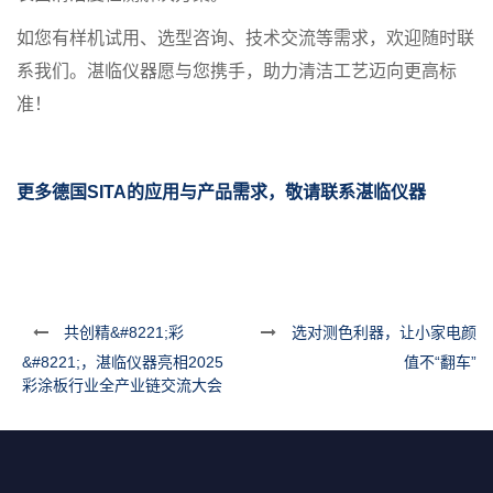
如您有样机试用、选型咨询、技术交流等需求，欢迎随时联
系我们。湛临仪器愿与您携手，助力清洁工艺迈向更高标
准！
更多德国SITA的应用与产品需求，
敬请联系
湛临仪器
共创精&#8221;彩
选对测色利器，让小家电颜
&#8221;，湛临仪器亮相2025
值不“翻车”
彩涂板行业全产业链交流大会